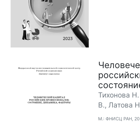
Человече
российск
состояни
Тихонова Н. 
В., Латова Н
М.: ФНИСЦ РАН, 2