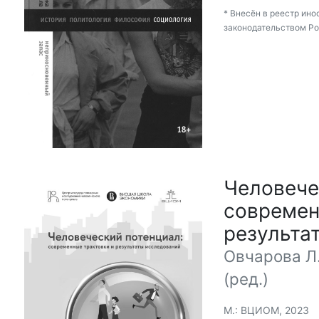
* Внесён в реестр ино
законодательством Р
Человече
современ
результа
Овчарова Л.
(ред.)
М.: ВЦИОМ, 2023