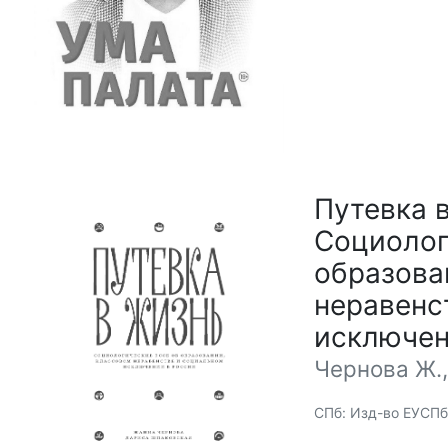
Путевка 
Социолог
образова
неравенс
исключен
Чернова Ж.,
СПб: Изд-во ЕУСПб