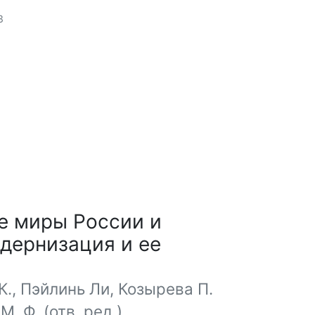
3
е миры России и
одернизация и ее
К., Пэйлинь Ли, Козырева П.
. Ф. (отв. ред.)