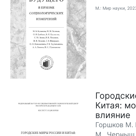
М.: Мир науки, 202
Городски
Китая: м
влияние
Горшков М. 
М., Черныш М